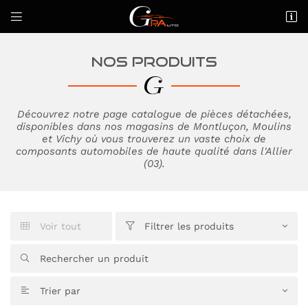


44 rue de Pasquis
03100 Montluçon
04 70 29 41 02
NOS PRODUITS
Découvrez notre page catalogue de pièces détachées,
disponibles dans
nos magasins
de Montluçon, Moulins
et Vichy où vous trouverez un vaste choix de
composants automobiles de haute qualité dans l'Allier
(03).
Adresse email de réception

Voir tout
Filtrer les produits


Code Captcha


Rafraîchir le captcha

Trier par

En cochant cette case, vous consentez à recevoir nos propositions