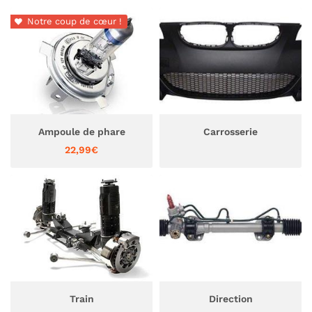
commerciales à l'adresse email indiqué ci-dessus. Vous pouvez vous
désinscrire à tout moment en utilisant
le formulaire de désinscription
.
Notre coup de cœur !

Inscription
Ampoule de phare
Carrosserie
22,99€
Train
Direction