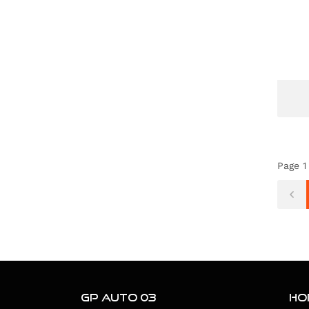
Page 1
LINS
GP AUTO 03
MAGASI
HO