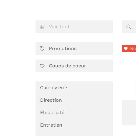
Code Captcha

Rafraîchir le captcha

Voir tout


En cochant cette case, vous consentez à recevoir nos propositions
commerciales à l'adresse email indiqué ci-dessus. Vous pouvez vous 
à tout moment en utilisant
le formulaire de désinscription
.
Promotions
No


Inscription
Coups de coeur

Carrosserie
Direction
Électricité
Entretien