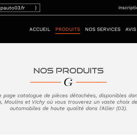
pauto03.fr
⟩
vichy@gpauto03.fr
Inscript
ACCUEIL
PRODUITS
NOS SERVICES
AVIS
NOS PRODUITS
e page catalogue de pièces détachées, disponibles da
, Moulins et Vichy où vous trouverez un vaste choix 
automobiles de haute qualité dans l'Allier (03).