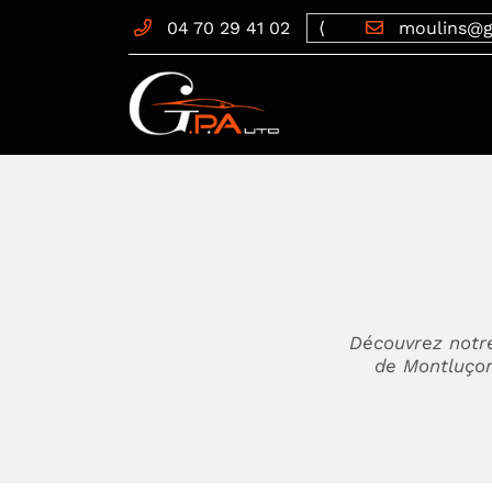
montlucon@gpauto03.fr
04 70 29 41 02
⟨
moulins@g
44 rue de Pasquis
03100 Montluçon
04 70 29 41 02
Découvrez notr
de Montluçon
Adresse email de réception
